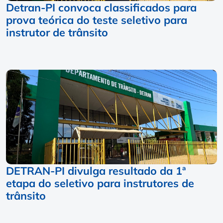
Detran-PI convoca classificados para
prova teórica do teste seletivo para
instrutor de trânsito
DETRAN-PI divulga resultado da 1ª
etapa do seletivo para instrutores de
trânsito