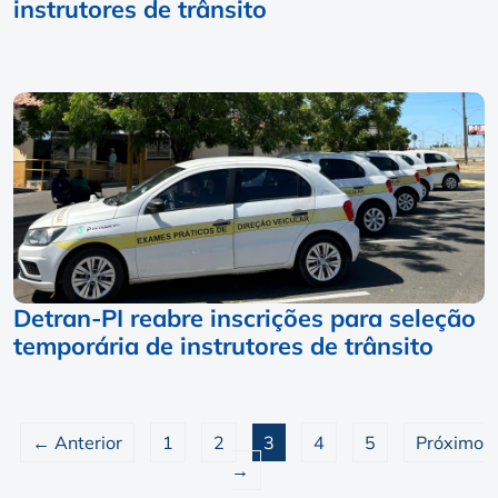
instrutores de trânsito
Detran-PI reabre inscrições para seleção
temporária de instrutores de trânsito
← Anterior
1
2
3
4
5
Próximo
→