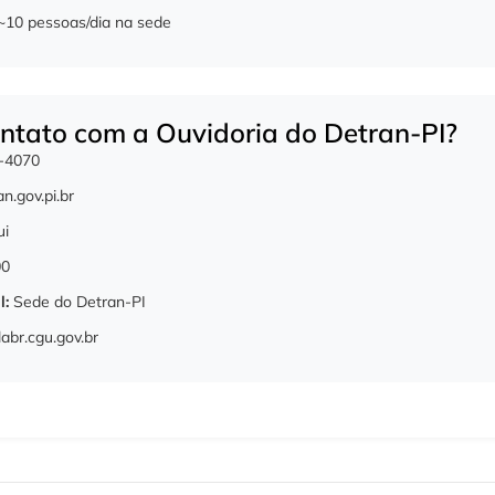
~10 pessoas/dia na sede
ntato com a Ouvidoria do Detran-PI?
2-4070
n.gov.pi.br
ui
00
l:
Sede do Detran-PI
labr.cgu.gov.br