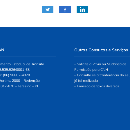
AN
Outras Consultas e Serviços
mento Estadual de Trânsito
– Solicite a 2ª via ou Mudança de
6.535.926/0001-68
Permissão para CNH
e: (86) 98802-4070
– Consulte se a tranferência do se
 Martins, 2000 – Redenção
já foi realizada
.017-870 – Teresina – PI
– Emissão de taxas diversas.