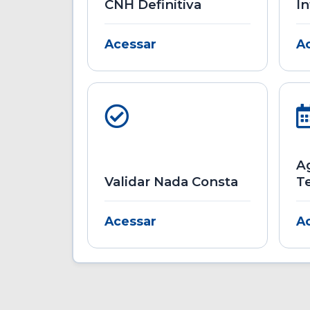
CNH Definitiva
In
Acessar
A
A
Validar Nada Consta
T
Acessar
A