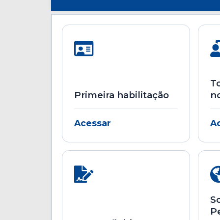
To
Primeira habilitação
n
Acessar
A
So
P