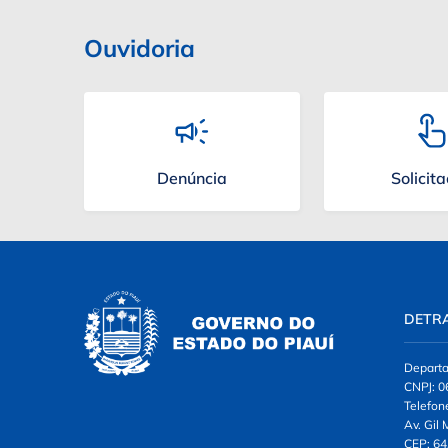
Ouvidoria
Denúncia
Solicit
DETR
Departa
CNPJ: 0
Telefon
Av. Gil
CEP: 64