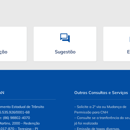
ação
Sugestão
E
AN
Outras Consultas e Serviços
mento Estadual de Trânsito
– Solicite a 2ª via ou Mudança de
6.535.926/0001-68
Permissão para CNH
e: (86) 98802-4070
– Consulte se a tranferência do se
 Martins, 2000 – Redenção
já foi realizada
.017-870 – Teresina – PI
– Emissão de taxas diversas.