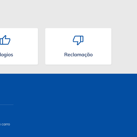
logios
Reclamação
u carro