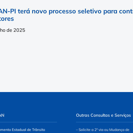
N-PI terá novo processo seletivo para cont
tores
lho de 2025
AN
Outras Consultas e Serviços
mento Estadual de Trânsito
– Solicite a 2ª via ou Mudança de