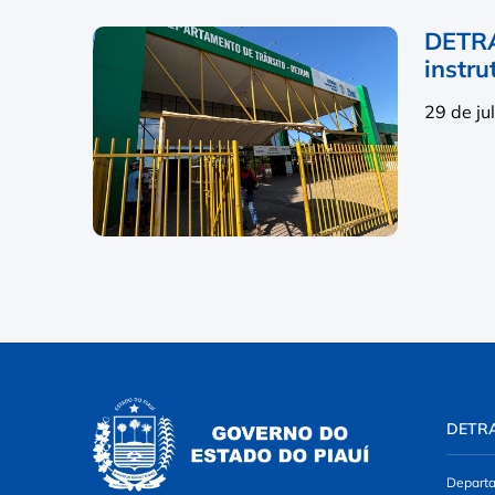
DETRA
instru
29 de ju
DETR
Departa