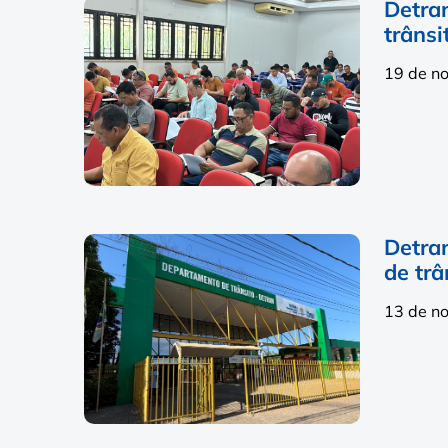
Detran
trânsi
19 de n
Detran
de trâ
13 de n