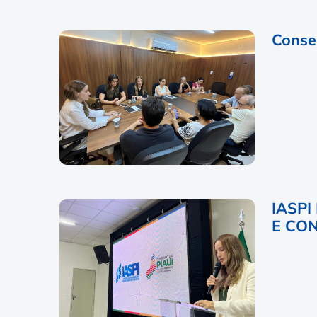
Consel
IASP
E CO