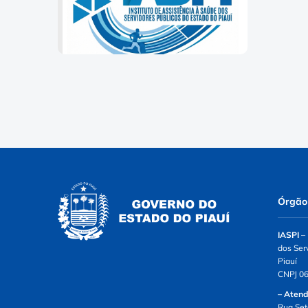
Órgão
IASPI
– 
dos Ser
Piauí
CNPJ 06
– Atend
Rua Set