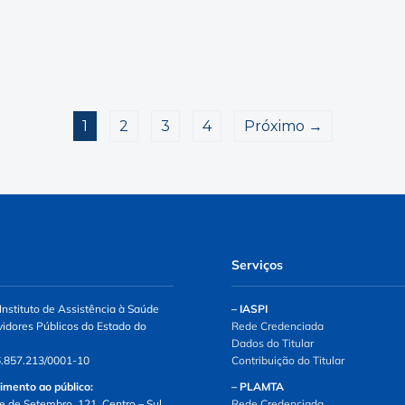
1
2
3
4
Próximo →
Serviços
Instituto de Assistência à Saúde
– IASPI
vidores Públicos do Estado do
Rede Credenciada
Dados do Titular
.857.213/0001-10
Contribuição do Titular
imento ao público:
– PLAMTA
e de Setembro, 121, Centro – Sul.
Rede Credenciada