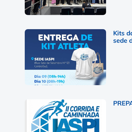
Kits d
sede d
PREPA