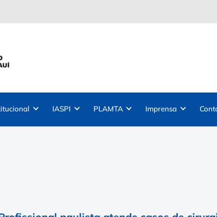
titucional
IASPI
PLAMTA
Imprensa
Cont
 Profissional paulista atende casos de cirur