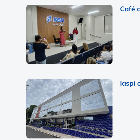
Café 
Iaspi 