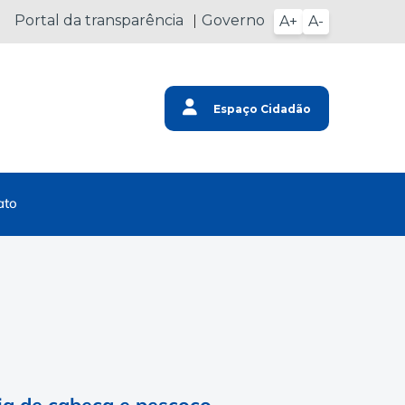
Portal da transparência
Governo
A+
A-
Espaço Cidadão
ato
gia de cabeça e pescoço