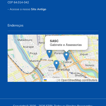
CEP 64.014-042
– Acesse o nosso
Site Antigo
Endereços
×
SASC
Gabinete e Assessorias
Leaflet
|
© OpenStreetMap contributors
Copyright © 2020 - 2026 ETIPI. Todos os Direitos Reservados.