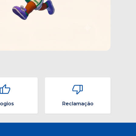
logios
Reclamação