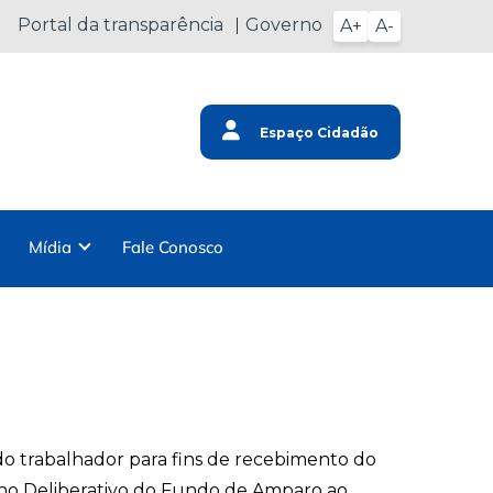
Portal da transparência
Governo
A+
A-
Espaço Cidadão
Mídia
Fale Conosco
 do trabalhador para fins de recebimento do
lho Deliberativo do Fundo de Amparo ao