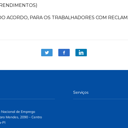
 (RENDIMENTOS)
DO ACORDO, PARA OS TRABALHADORES COM RECLAMA
Serviços
 Nacional de Emprego
aro Mendes, 2090 – Centro
a-PI