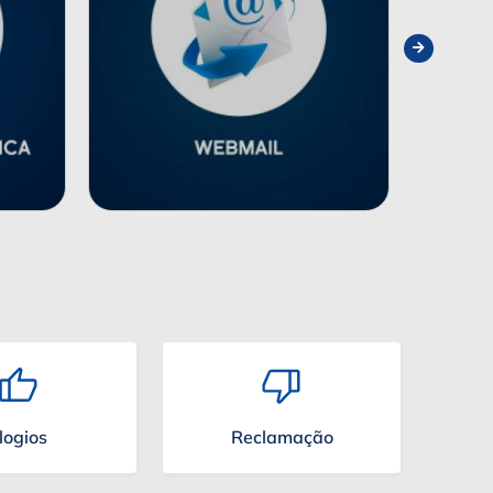
logios
Reclamação