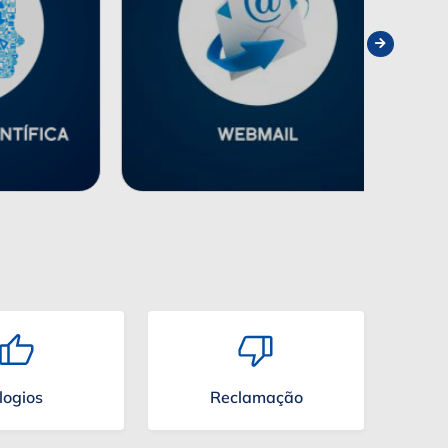
logios
Reclamação