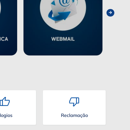
logios
Reclamação