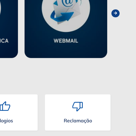
logios
Reclamação