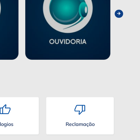
logios
Reclamação