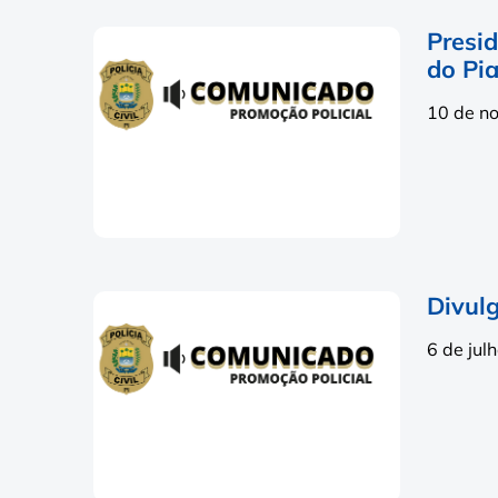
Presi
do Pia
10 de n
Divulg
6 de jul