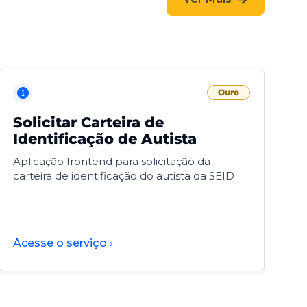
Ouro
Solicitar Carteira de
V
Identificação de Autista
F
Aplicação frontend para solicitação da
V
carteira de identificação do autista da SEID
F
d
d
Acesse o serviço ›
A