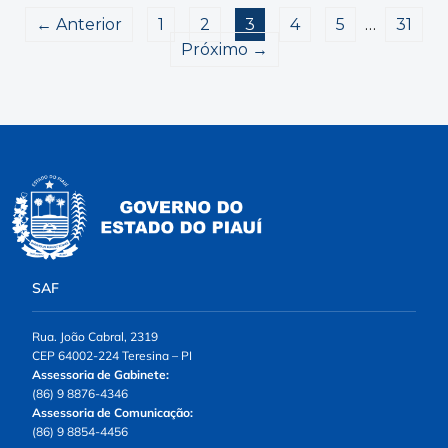
← Anterior
1
2
3
4
5
…
31
Próximo →
SAF
Rua. João Cabral, 2319
CEP 64002-224 Teresina – PI
Assessoria de Gabinete:
(86) 9 8876-4346
Assessoria de Comunicação:
(86) 9 8854-4456