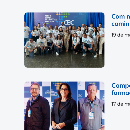
Com m
camin
19 de m
Campe
forma
17 de m