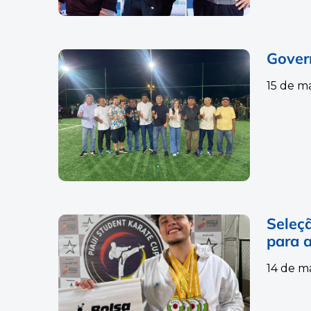
Gover
15 de m
Seleçã
para a
14 de m