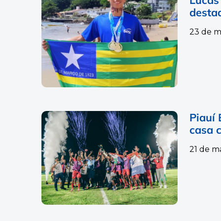
desta
23 de m
Piauí 
casa 
21 de m