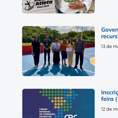
Gover
recur
13 de m
Inscr
feira 
12 de m