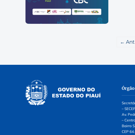
← Ant
Órgão
Secretá
– SECEP
Av. Pedr
– Centr
Bairro S
CEP 64