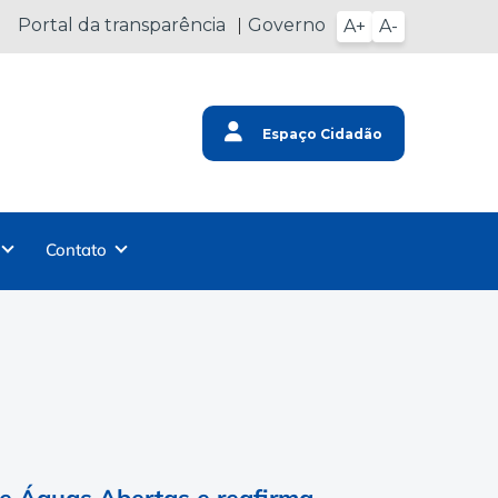
Portal da transparência
Governo
A+
A-
Espaço Cidadão
Contato
de Águas Abertas e reafirma