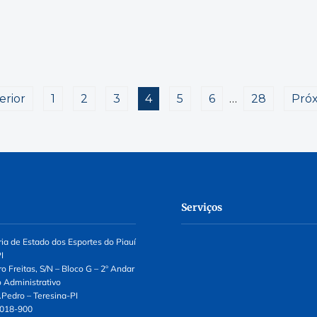
erior
1
2
3
4
5
6
…
28
Pró
Serviços
ria de Estado dos Esportes do Piauí
I
o Freitas, S/N – Bloco G – 2º Andar
o Administrativo
.Pedro – Teresina-PI
.018-900