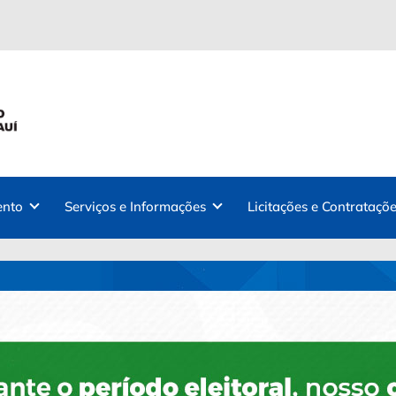
ento
Serviços e Informações
Licitações e Contrataçõe