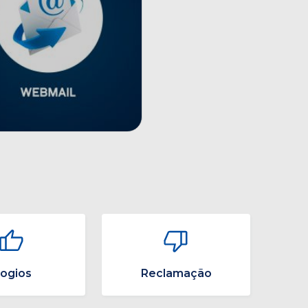
logios
Reclamação