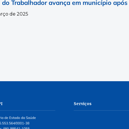
 do Trabalhador avança em município após
arço de 2025
PI
Serviços
ria de Estado da Saúde
6.553.564/0001-38
e: (86) 99541-1055