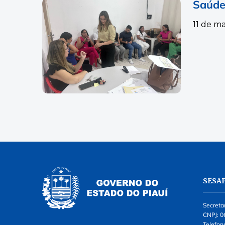
Saúde
11 de m
SESA
Secreta
CNPJ: 0
Telefon