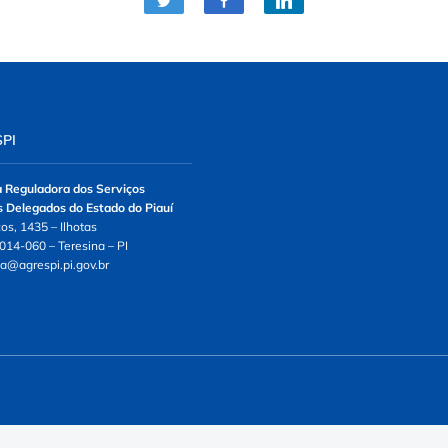
PI
 Reguladora dos Serviços
s Delegados do Estado do Piauí
os, 1435 – Ilhotas
014-060 – Teresina – PI
ia@agrespi.pi.gov.br