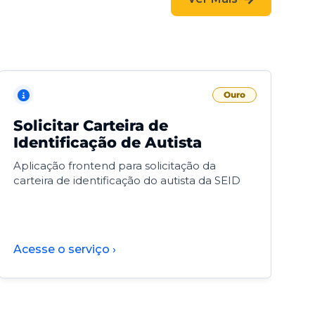
Ouro
Solicitar Carteira de
V
Identificação de Autista
F
Aplicação frontend para solicitação da
V
carteira de identificação do autista da SEID
F
d
d
Acesse o serviço ›
A