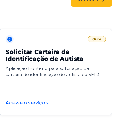
Ouro
Solicitar Carteira de
V
Identificação de Autista
F
Aplicação frontend para solicitação da
V
carteira de identificação do autista da SEID
F
d
d
Acesse o serviço ›
A