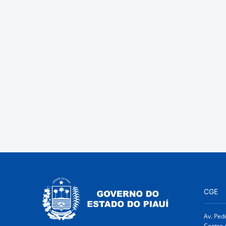
CGE
Av. Ped
Centro 