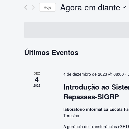
de
chave.
Agora em diante
Hoje
visuais
Pesquisa
de
Selecione
Eventos
a
Eventos
pela
data.
palavra-
chave.
Últimos Eventos
DEZ
4 de dezembro de 2023 @ 08:00
-
4
Introdução ao Sist
2023
Repasses-SIGRP
laboratorio informática Escola F
Teresina
A gerência de Transferências (GETR