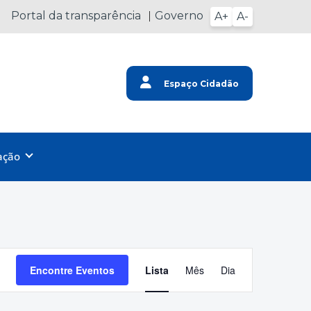
Portal da transparência
Governo
A+
A-
Espaço Cidadão
ação
Navegação
Encontre Eventos
Lista
Mês
Dia
do
visual