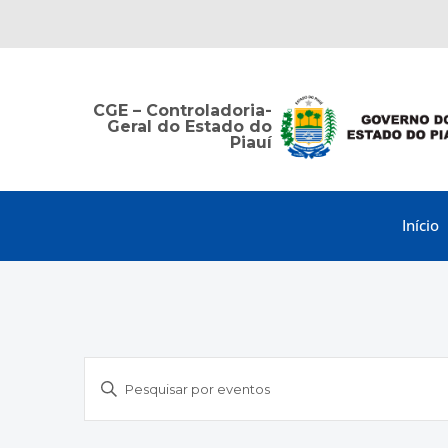
CGE – Controladoria-
Geral do Estado do
Piauí
Início
Pesquisa
Digite
e
a
navegação
palavra-