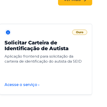
Ouro
Solicitar Carteira de
V
Identificação de Autista
F
Aplicação frontend para solicitação da
V
carteira de identificação do autista da SEID
F
d
d
Acesse o serviço ›
A