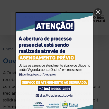
Fundação Piauí
Previdência
Home
Ouvidoria
Ouvidoria
A Ouvidoria é um espaço de acolhimento para
receber, examinar e encaminhar aos setores
competentes todas as manifestações de ouvidoria
(reclamações, sugestões, denúncias, elogios e
solicitações de providência) e pedidos de acesso à
informações públicas.