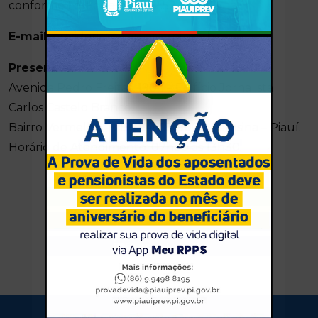
conforme Lei Federal N° 12.527/2011)
E-mail:
ouvidoria@piauiprev.pi.gov.br
Presencial:
Avenida Pedro Freitas, 1904 – Edifício Jornalista
Carlos Castelo Branco.
Bairro Vermelha – CEP 64018-900 – Teresina – Piauí.
Horário de Atendimento: 07h30 às 13h30.
Share on Twitter
Share on Facebook
Share on LinkedIn