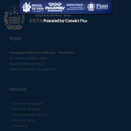
Powered by Convert Plus
Órgão
Fundação Piauí Previdência – PiauíPrev
Av. Pedro Freitas, 1904.
Centro Administrativo.
Bairro Vermelha. Teresina-PI.
Serviços
–
Portal do Segurado
– Portal do Servidor
– Agendamento Online
– Prova de Vida
– Ouvidoria