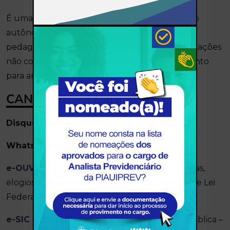
É uma atividade institucional de representação
autônoma, imparcial e de caráter mediador,
pedagógico e estratégico, que acolhe manifestações
não concluídas por outros meios de atendimento
para análise e atuação na busca de soluções.
CANAIS DE ATENDIMENTO
Disque Ouvidoria:
162 (ligação gratuita)
Whatsapp:
(86) 9 9482-7852
e-OUV
(para reclamações, sugestões, denúncias,
elogios e solicitações de providência – conforme Lei
Federal Nº 13.460/2017)
e-SIC
(para pedidos de acesso à informação pública –