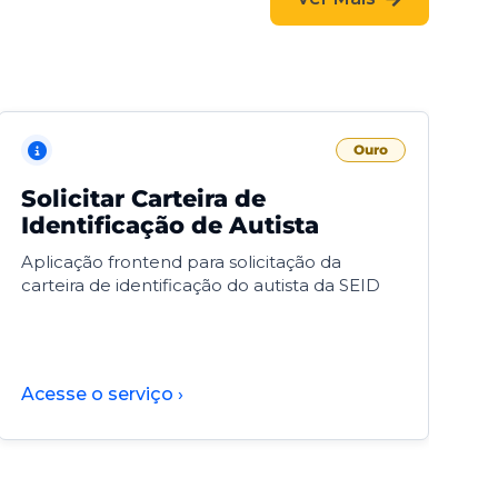
Ouro
Solicitar Carteira de
V
Identificação de Autista
F
Aplicação frontend para solicitação da
V
carteira de identificação do autista da SEID
F
d
d
Acesse o serviço ›
A