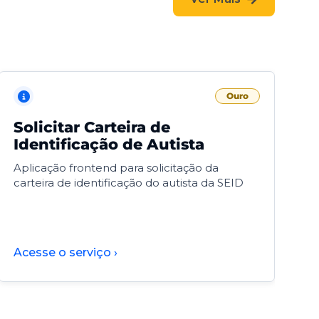
Ouro
Solicitar Carteira de
V
Identificação de Autista
F
Aplicação frontend para solicitação da
V
carteira de identificação do autista da SEID
F
d
d
Acesse o serviço ›
A